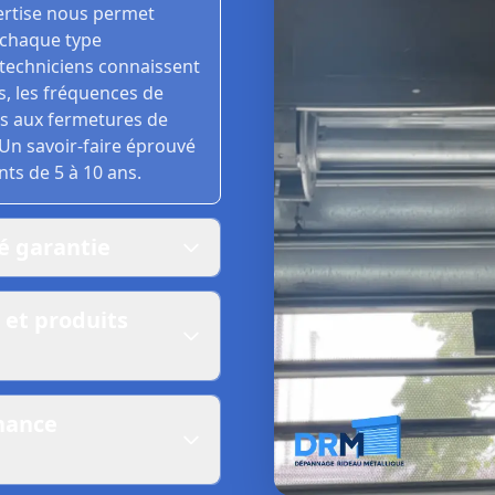
pertise nous permet
 chaque type
s techniciens connaissent
s, les fréquences de
ues aux fermetures de
 Un savoir-faire éprouvé
ts de 5 à 10 ans.
té garantie
 et produits
enance