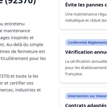
e (92370)
Évite les pannes 
Une maintenance réguli
métallique et réduit l
au entretenu
ne maintenance
cages inopinés et
Conformité Réglementa
ent. Au-delà du simple
stèmes de fermeture est
Vérification annu
rticulièrement pour les
La vérification annuell
pour les établissement
française.
370) et toute la les
r et certifier vos
erces, industries et
Intervention sur mesur
Contrats adaptés