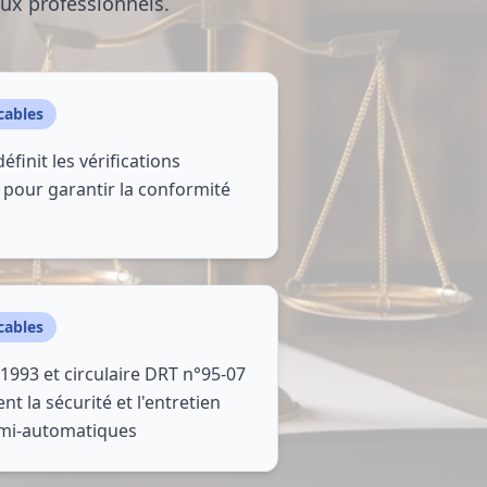
aux professionnels.
cables
définit les vérifications
 pour garantir la conformité
cables
1993 et circulaire DRT n°95-07
nt la sécurité et l'entretien
semi-automatiques