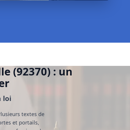
le (92370) : un
er
 loi
Plusieurs textes de
tes et portails,