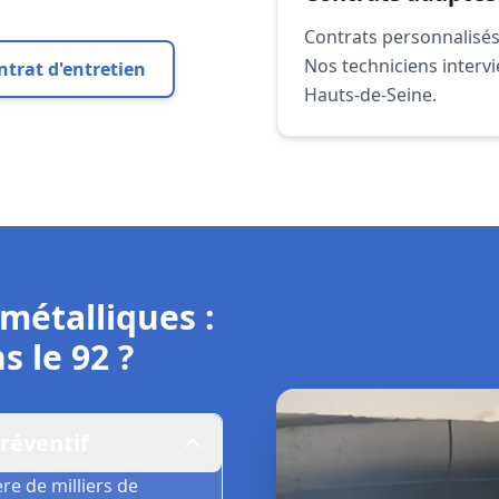
Contrats personnalisés
Nos techniciens intervi
ntrat d'entretien
Hauts-de-Seine.
métalliques :
 le 92 ?
réventif
e de milliers de