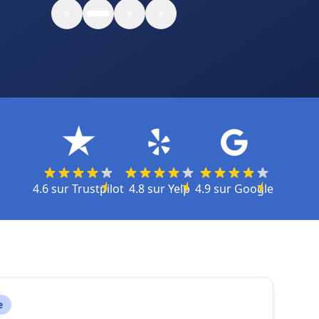
4.6
sur
Trustpilot
4.8
sur
Yelp
4.9
sur
Google
e