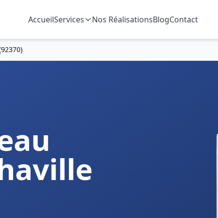
Accueil
Services
Nos Réalisations
Blog
Contact
(92370)
deau
haville