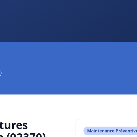
)
tures
Maintenance Préventiv