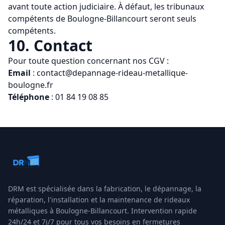
avant toute action judiciaire. À défaut, les tribunaux
compétents de
Boulogne-Billancourt
seront seuls
compétents.
10. Contact
Pour toute question concernant nos CGV :
Email
:
contact@depannage-rideau-metallique-
boulogne.fr
Téléphone
:
01 84 19 08 85
DRM
est spécialisée dans la fabrication, le dépannage, la
réparation, l'installation et la maintenance de rideaux
métalliques à
Boulogne-Billancourt
. Intervention rapide
24h/24 et 7j/7 pour tous vos besoins en fermetures